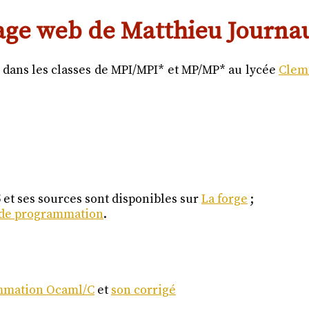
age web de Matthieu Journau
dans les classes de MPI/MPI* et MP/MP* au lycée
Clem
 et ses sources sont disponibles sur
La forge
;
s de programmation
.
ammation Ocaml/C
et
son corrigé