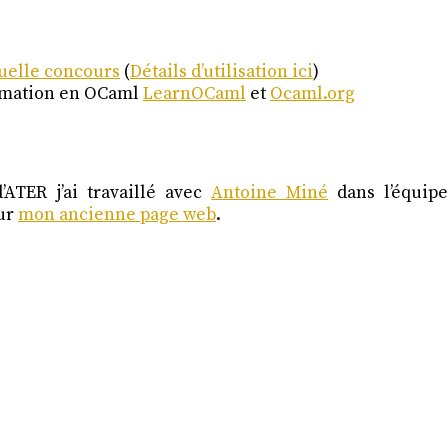
uelle concours
(
Détails d’utilisation ici
)
mmation en OCaml
LearnOCaml
et
Ocaml.org
ATER j’ai travaillé avec
Antoine Miné
dans l’équip
sur
mon ancienne page web
.